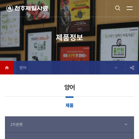
제품정보
양어
양어
제품
1차분류