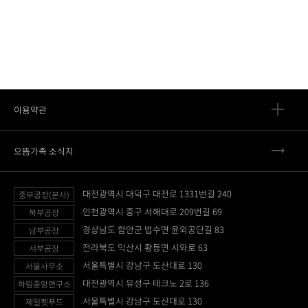
이용약관
으뜸가족 소식지
대전광역시 대덕구 대전로 1331번길 240
중부공장(본사)
인천광역시 중구 서해대로 209번길 69
북부공장
경상남도 함안군 법수면 윤외공단길 83
남부공장
전라북도 익산시 황등면 시와로 63
서부공장
서울특별시 강남구 도산대로 130
서울사무소
대전광역시 유성구 테크노 2로 136
하림중앙연구소
서울특별시 강남구 도산대로 130
제일펫푸드