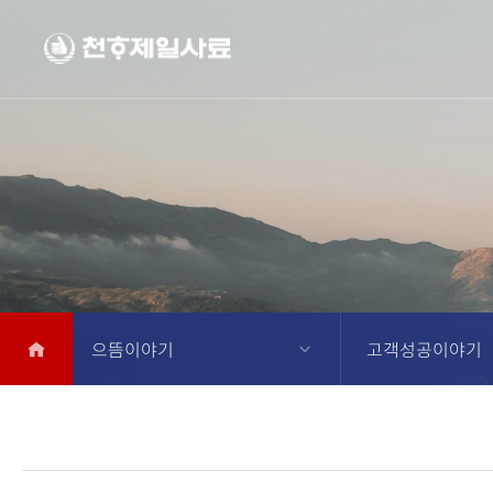
으뜸이야기
고객성공이야기