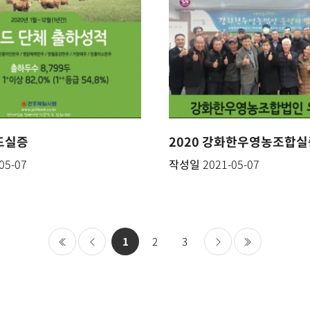
랜드실증
2020 강화한우영농조합실
05-07
작성일
2021-05-07
1
2
3
처음
이전
다음
마지막