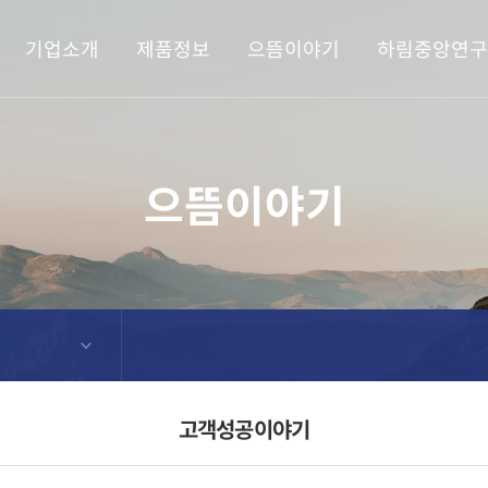
기업소개
제품정보
으뜸이야기
하림중앙연구
으뜸이야기
고객성공이야기