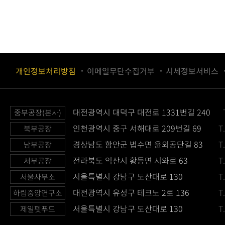
개인정보처리방침
이메일무단수집거부
시세정보서비스
대전광역시 대덕구 대전로 1331번길 240
중부공장(본사)
인천광역시 중구 서해대로 209번길 69
T
북부공장
경상남도 함안군 법수면 윤외공단길 83
T
남부공장
전라북도 익산시 황등면 시와로 63
T
서부공장
서울특별시 강남구 도산대로 130
T
서울사무소
대전광역시 유성구 테크노 2로 136
T
하림중앙연구소
서울특별시 강남구 도산대로 130
T
제일펫푸드