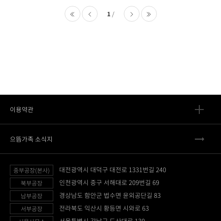
1
처음
이전
다음
마지막
이용약관
으뜸가족 소식지
대전광역시 대덕구 대전로 1331번길 240
중부공장(본사)
인천광역시 중구 서해대로 209번길 69
북부공장
경상남도 함안군 법수면 윤외공단길 83
남부공장
전라북도 익산시 황등면 시와로 63
서부공장
서울특별시 강남구 도산대로 130