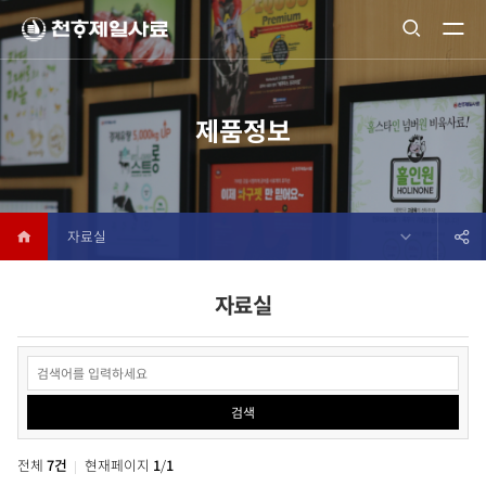
제품정보
자료실
자료실
검색
전체
7건
현재페이지
1
/
1