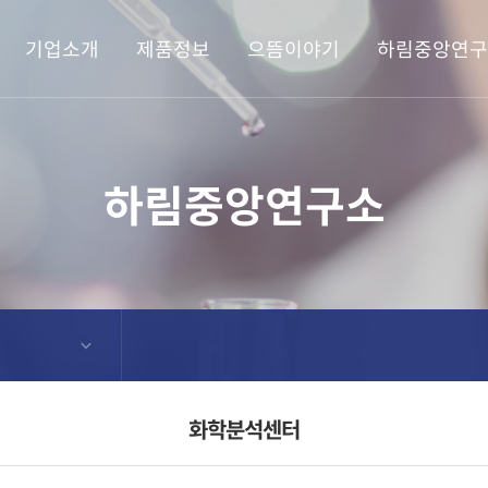
기업소개
제품정보
으뜸이야기
하림중앙연구
하림중앙연구소
화학분석센터