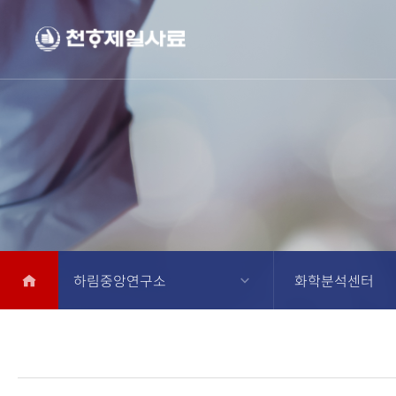
하림중앙연구소
화학분석센터