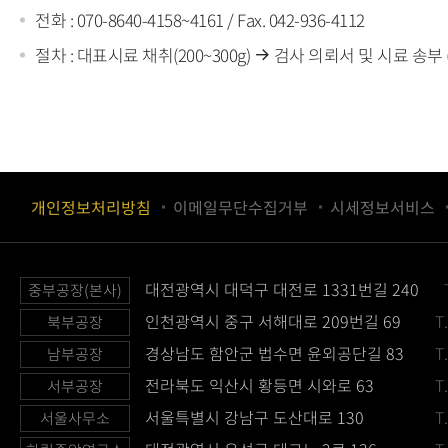
전화 : 070-8640-4158~4161 / Fax. 042-936-4112
절차 : 대표시료 채취(200~300g)
검사 의뢰서 및 시료 송부 (
개인정보처리방침
이메일무단수집거부
시세정보서비스
대전광역시 대덕구 대전로 1331번길 240
중부공장(본사)
인천광역시 중구 서해대로 209번길 69
T
북부공장
경상남도 함안군 법수면 윤외공단길 83
T
남부공장
전라북도 익산시 황등면 시와로 63
T
서부공장
서울특별시 강남구 도산대로 130
T
서울사무소