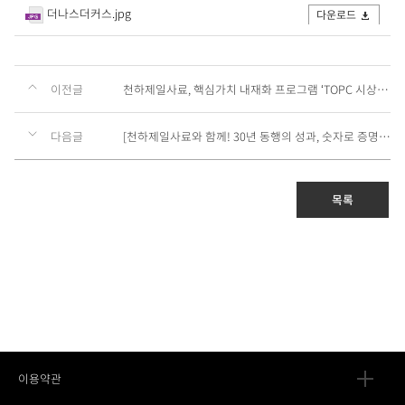
더나스더커스.jpg
다운로드
이전글
천하제일사료, 핵심가치 내재화 프로그램 ‘TOPC 시상’으로 조직 문화 결속력 강화
다음글
[천하제일사료와 함께! 30년 동행의 성과, 숫자로 증명하다]
목록
이용약관