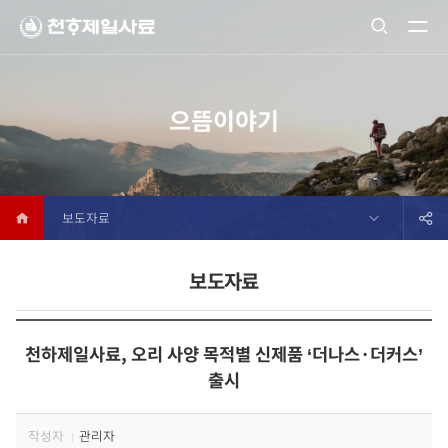
으뜸이야기
보도자료
보도자료
천하제일사료, 오리 사양 목적별 신제품 ‘더나스·더커스’
출시
작성자
관리자