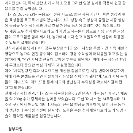
계되었습니다. 특히 산란 초기 체력 소모를 고려한 영양 설계를 적용해 현장 활
용도를 한층 높였습니다.
‘더커스(Duckers)’는 육용오리 전용 사료로, 짧은 사육 기간 내 빠른 성장과 높
은 육성율을 목표로 개발되었습니다. 초기 성장 속도 향상과 균일한 체중 형성
에 중점을 두어 생산성과 사료 효율 개선을 동시에 고려한 것이 특징입니다.
두 제품 모두 천하제일사료의 오리 사양 노하우를 바탕으로 사양 단계별 권장
급여 프로그램을 함께 제시해, 농가에서 보다 쉽고 효율적으로 현장에 적용할
수 있도록 설계되었습니다.
천하제일사료 양계 PM 이정우 부장은 “최근 오리 시장은 특방 기간 사육 제한의
영향으로 농가의 연간 총수익이 감소하며 경영 수익성에 어려움을 겪고 있는 상
황”이라며, “연간 사육 회전율이 낮아진 부분을 보완하기 위해서는 생산성 향상
이 무엇보다 중요한 핵심 과제”라고 설명했습니다.
이어 “사육일령 단축과 사료요구율 개선을 중심으로 한 시장 변화에 대응하기
위해 제품 콘셉트를 전면 재설계해 리뉴얼을 진행하게 됐다”며, “오리 사육 농가
들이 ‘더나스’와 ‘더커스’를 통해 최고의 생산성과 수익성을 확보하시길 바란
다”고 밝혔습니다.
실제 사양시험 결과, ‘더커스’는 사육일령을 0.3일 단축시키는 동시에 평균 체중
을 약 200g 추가 증체하는 성과를 보였습니다. 또한 ‘더나스’는 34주령부터 51
주령 구간에서 매뉴얼 대비 1.8%p의 산란율 향상을 기록하며, 오리 사육 농가
의 생산성과 수익성 개선에 실질적인 도움을 주는 천하제일사료의 오리 영양 기
술이 집약된 제품임을 입증했습니다.
첨부파일