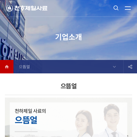
기업소개
으뜸얼
으뜸얼
천하제일 사료의
으뜸얼