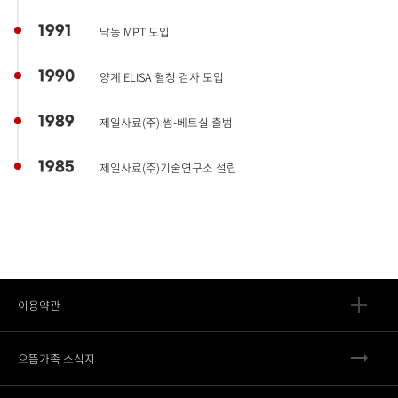
1991
낙농 MPT 도입
1990
양계 ELISA 혈청 검사 도입
1989
제일사료(주) 썸-베트실 출범
1985
제일사료(주)기술연구소 설립
이용약관
으뜸가족 소식지