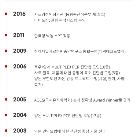
2016
사료검정인정기관 (농림축산식품부 제15호)
아미노산, 열량 분석시스템 운영
2011
한국형 낙농 MPT 적용
2009
천하제일사료하림중앙연구소 통합운영(대덕테크노밸리)
2006
축우/양계 MULTIPLEX PCR 진단법 도입(10종)
사료 원료+제품에 대한 곰팡이 독소 진단법 도입(5종)
양돈 무한도전 자돈 건강 프로젝트 수행(시설, 환기, 사양,
설계)
2005
AOCS(국제유지화학회) 분석 정확성 Award Winner로 평가
2004
양돈 MULTIPLEX PCR 진단법 도입(13종)
2003
양돈 면역요법에 의한 생산성 향상 기술 전파