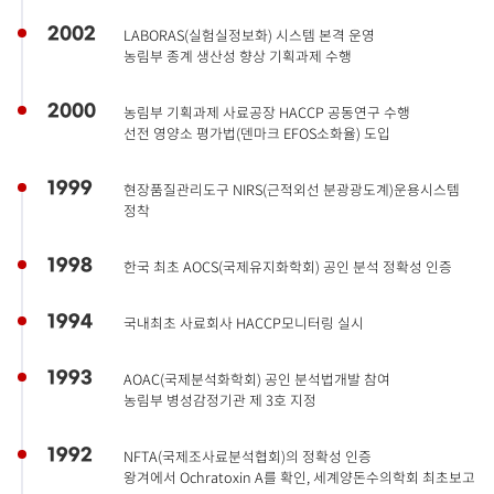
2002
LABORAS(실험실정보화) 시스템 본격 운영
농림부 종계 생산성 향상 기획과제 수행
2000
농림부 기획과제 사료공장 HACCP 공동연구 수행
선전 영양소 평가법(덴마크 EFOS소화율) 도입
1999
현장품질관리도구 NIRS(근적외선 분광광도계)운용시스템
정착
1998
한국 최초 AOCS(국제유지화학회) 공인 분석 정확성 인증
1994
국내최초 사료회사 HACCP모니터링 실시
1993
AOAC(국제분석화학회) 공인 분석법개발 참여
농림부 병성감정기관 제 3호 지정
1992
NFTA(국제조사료분석협회)의 정확성 인증
왕겨에서 Ochratoxin A를 확인, 세계양돈수의학회 최초보고