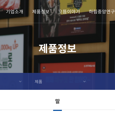
기업소개
제품정보
으뜸이야기
하림중앙연구
제품정보
제품
말