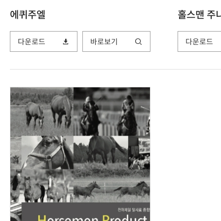
에퀴주엘
홀스맨 주
다운로드
바로보기
다운로드