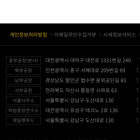
개인정보처리방침
이메일무단수집거부
시세정보서비스
대전광역시 대덕구 대전로 1331번길 240
중부공장(본사)
인천광역시 중구 서해대로 209번길 69
T
북부공장
경상남도 함안군 법수면 윤외공단길 83
T
남부공장
전라북도 익산시 황등면 시와로 63
T
서부공장
서울특별시 강남구 도산대로 130
T
서울사무소
대전광역시 유성구 테크노 2로 136
T
하림중앙연구소
서울특별시 강남구 도산대로 130
T
제일펫푸드