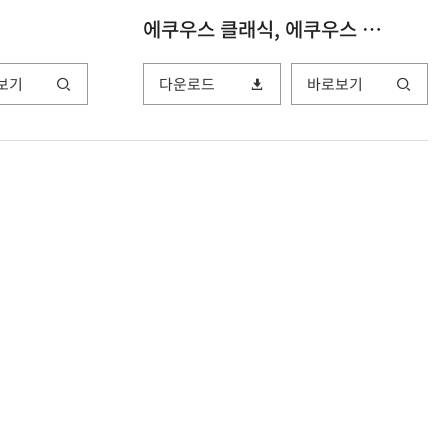
에쿠우스 클래식, 에쿠우스 라이트, 그린호스 스타, 그린호스
보기
다운로드
바로보기