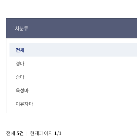
1차분류
전체
경마
승마
육성마
이유자마
기능성
전체
5건
현재페이지
1
/
1