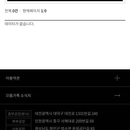
전체
0건
현재페이지
1
/
0
데이터가 없습니다.
이용약관
으뜸가족 소식지
대전광역시 대덕구 대전로 1331번길 240
중부공장(본사)
인천광역시 중구 서해대로 209번길 69
북부공장
경상남도 함안군 법수면 윤외공단길 83
남부공장