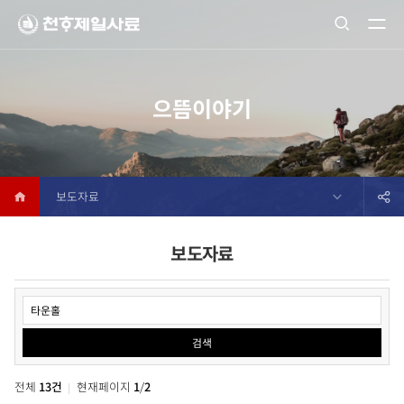
으뜸이야기
보도자료
보도자료
검색
전체
13건
현재페이지
1
/
2